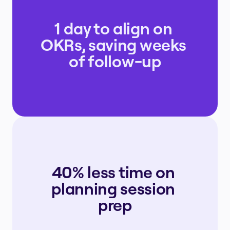
1 day to align on 
OKRs, saving weeks 
of follow-up
40% less time on 
planning session 
prep