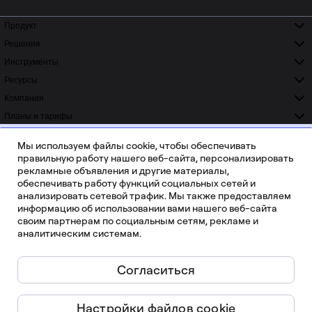
Продукт
Решения
Инструменты
Ресурсы
Компания
Планы и тарифы
ISO 42001
ISO 27001
READY
CERTIFIED
Мы используем файлы cookie, чтобы обеспечивать
SOC 2
GDPR
правильную работу нашего веб-сайта, персонализировать
COMPLIANT
COMPLIANT
рекламные объявления и другие материалы,
обеспечивать работу функций социальных сетей и
анализировать сетевой трафик. Мы также предоставляем
информацию об использовании вами нашего веб-сайта
своим партнерам по социальным сетям, рекламе и
аналитическим системам.
Более 20 000 отзывов на Capterra, G2 и Trustradius
Согласиться
Русский
Настройки файлов cookie