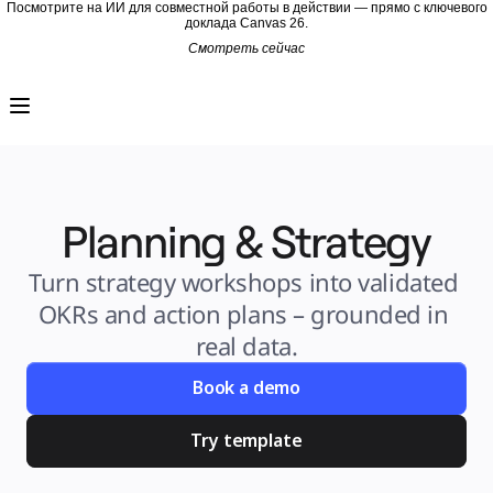
Посмотрите на ИИ для совместной работы в действии — прямо с ключевого
доклада Canvas 26.
Смотреть сейчас
Продукт
Избранное
Intelligent Canvas™
Flows
Прототипы и вайрфреймы
Engage
Платформа
Обзор ИИ
AI Workflows
Planning & Strategy
Коннекторы
Сервер MCP
Изучите руководства по ИИ
Сервер MCP
Turn strategy workshops into validated 
Планы проектов
Интеграции
OKRs and action plans – grounded in 
Безопасность
Enterprise Guard
real data.
Платформа разработки
Загрузить приложения
Форматы
Book a demo
Доска
Диаграммы
Канбан
Try template
Временные шкалы
TalkTrack
Таблицы
Docs