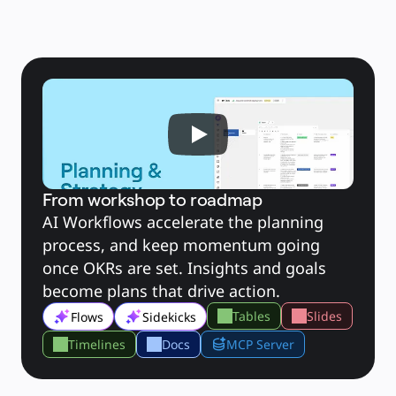
Слайды
Кейсы
Избранное
Изучите руководства по ИИ
Обзор Miroverse
Общее
Диаграммы
Workshops
Мозговой штурм
Ментальные карты
Концептуальные карты
Блок-схемы
Специализированное
Дорожные карты
Карты процессов
Техническое проектирование и документация
From workshop to roadmap
Прототипы и вайрфреймы
AI Workflows accelerate the planning 
Составление карты пути клиента
Исследовательский синтез
process, and keep momentum going 
Design Workshops
Planning & Delivery
once OKRs are set. Insights and goals 
Планирование целей
Оргдизайн
become plans that drive action.
Решения
По бизнес-сегментам
Tables
Slides
Flows
Sidekicks
Enterprise
Малый бизнес
Стартапы
Timelines
Docs
MCP Server
По отраслям
Диджитал
Профессиональные услуги
Производство