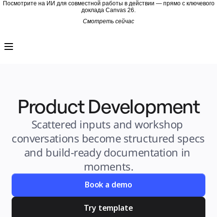
Посмотрите на ИИ для совместной работы в действии — прямо с ключевого
доклада Canvas 26.
Смотреть сейчас
Продукт
Избранное
Intelligent Canvas™
Flows
Прототипы и вайрфреймы
Engage
Платформа
Обзор ИИ
AI Workflows
Product Development
Коннекторы
Сервер MCP
Изучите руководства по ИИ
Сервер MCP
Scattered inputs and workshop 
Планы проектов
Интеграции
conversations become structured specs 
Безопасность
Enterprise Guard
and build-ready documentation in 
Платформа разработки
Загрузить приложения
moments.
Форматы
Доска
Диаграммы
Book a demo
Канбан
Временные шкалы
TalkTrack
Try template
Таблицы
Docs