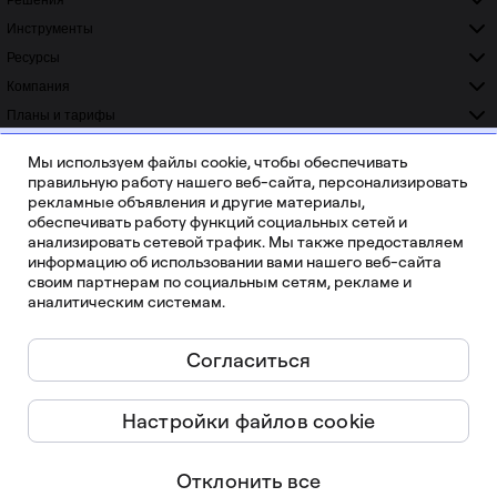
Решения
Инструменты
Ресурсы
Компания
Планы и тарифы
ISO 42001
ISO 27001
READY
CERTIFIED
Мы используем файлы cookie, чтобы обеспечивать
SOC 2
GDPR
правильную работу нашего веб-сайта, персонализировать
COMPLIANT
COMPLIANT
рекламные объявления и другие материалы,
обеспечивать работу функций социальных сетей и
анализировать сетевой трафик. Мы также предоставляем
информацию об использовании вами нашего веб-сайта
своим партнерам по социальным сетям, рекламе и
аналитическим системам.
Более 20 000 отзывов на Capterra, G2 и Trustradius
Согласиться
Русский
Настройки файлов cookie
Miro ©
2026
Условия предоставления услуг
Отклонить все
Политика конфиденциальности