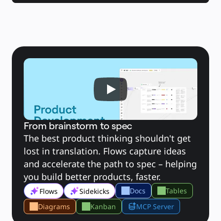
Слайды
Кейсы
Избранное
Изучите руководства по ИИ
Обзор Miroverse
Общее
Диаграммы
Workshops
Мозговой штурм
Ментальные карты
Концептуальные карты
Блок-схемы
Специализированное
Дорожные карты
Карты процессов
Техническое проектирование и документация
Прототипы и вайрфреймы
Составление карты пути клиента
From brainstorm to spec
Исследовательский синтез
Design Workshops
The best product thinking shouldn't get 
Planning & Delivery
lost in translation. Flows capture ideas 
Планирование целей
Оргдизайн
and accelerate the path to spec – helping 
Решения
По бизнес-сегментам
you build better products, faster.
Enterprise
Малый бизнес
Docs
Tables
Flows
Sidekicks
Стартапы
По отраслям
Диджитал
Diagrams
Kanban
MCP Server
Профессиональные услуги
Производство