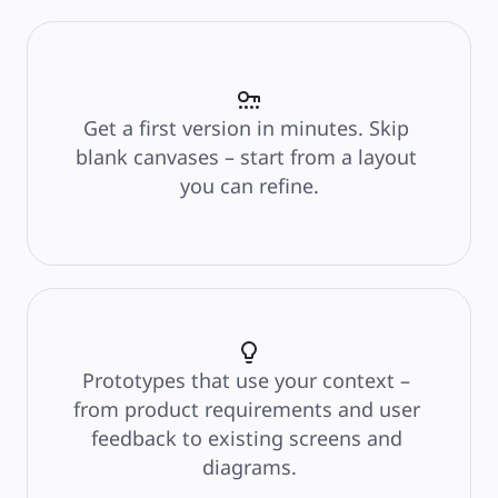
Ритейл
Финансовые услуги
Науки о жизни и фармацевтика
По типу команды
Управление продуктами
Дизайн и UX
Проектирование
Лидерство и Ops
Get a first version in minutes. Skip 
Операции
Маркетинг
blank canvases – start from a layout 
ИТ
По стратегическим инициативам
you can refine.
Система управления продуктом
ИИ-трансформация
Трансформация способов работы
Цифровое взаимодействие сотрудников
Дизайн взаимодействия с пользователями и обслуживан
Облачная трансформация
Ресурсы
Обучение
Истории пользователей
Academy
Вебинары
Обучение Reforge
Prototypes that use your context – 
Сообщество и поддержка
Центр поддержки
from product requirements and user 
События
Сообщество
feedback to existing screens and 
Блог
Партнеры и услуги
diagrams.
Профессиональные сервисы Miro
Партнеры по решениям