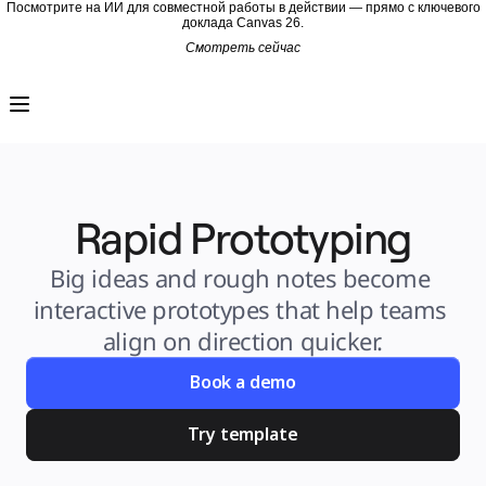
Посмотрите на ИИ для совместной работы в действии — прямо с ключевого
доклада Canvas 26.
Смотреть сейчас
Продукт
Избранное
Intelligent Canvas™
Flows
Прототипы и вайрфреймы
Engage
Платформа
Обзор ИИ
AI Workflows
Rapid Prototyping
Коннекторы
Сервер MCP
Изучите руководства по ИИ
Сервер MCP
Big ideas and rough notes become 
Планы проектов
Интеграции
interactive prototypes that help teams 
Безопасность
Enterprise Guard
align on direction quicker.
Платформа разработки
Загрузить приложения
Форматы
Book a demo
Доска
Диаграммы
Канбан
Try template
Временные шкалы
TalkTrack
Таблицы
Docs