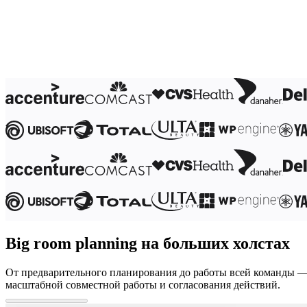
Трансформация способов работы
Цифровое взаимодействие сотрудников
Дизайн взаимодействия с пользователями и о
Облачная трансформация
Ресурсы
Обучение
Истории пользователей
Academy
Вебинары
Обучение Reforge
Сообщество и поддержка
Центр поддержки
События
Сообщество
Блог
Партнеры и услуги
Профессиональные сервисы Miro
Партнеры по решениям
Тарифы
Big room planning на больших холстах
От предварительного планирования до работы всей команды ― в
масштабной совместной работы и согласования действий.