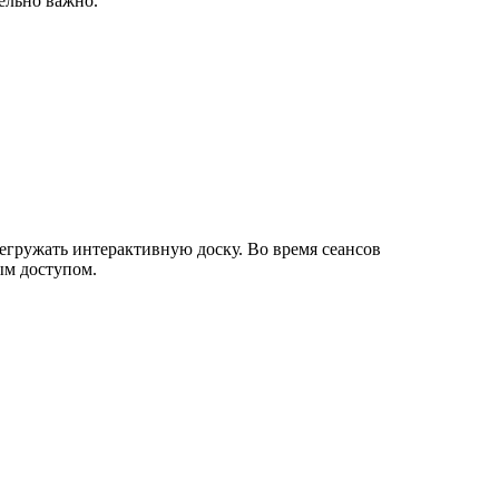
ельно важно.
егружать интерактивную доску. Во время сеансов
ым доступом.