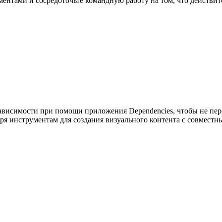
нтами и сосредоточьте командную работу на том, что действит
зависимости при помощи приложения Dependencies, чтобы не пер
ря инструментам для создания визуального контента с совместн