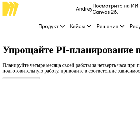
Посмотрите на ИИ 
Andrey
Продукт
Canvas 26.
Избранное
Intelligent Canvas™
Продукт
Кейсы
Решения
Рес
Flows
Прототипы и вайрфреймы
Engage
Платформа
Упрощайте PI-планирование 
Обзор ИИ
AI Workflows
Коннекторы
Планируйте четыре месяца своей работы за четверть часа при
Сервер MCP
подготовительную работу, приводите в соответствие зависимо
Изучите руководства по ИИ
Сервер MCP
Планы проектов
Интеграции
Безопасность
Enterprise Guard
Платформа разработки
Загрузить приложения
Форматы
Доска
Диаграммы
Канбан
Временные шкалы