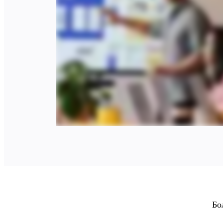
Оргдизайн
Решения
По бизнес-сегментам
Enterprise
Малый бизнес
Стартапы
По отраслям
Диджитал
Профессиональные услуги
Производство
Ритейл
Финансовые услуги
Науки о жизни и фармацевтика
По типу команды
Управление продуктами
Дизайн и UX
Проектирование
Лидерство и Ops
Операции
Маркетинг
ИТ
По стратегическим инициативам
Бо
Система управления продуктом
ИИ-трансформация