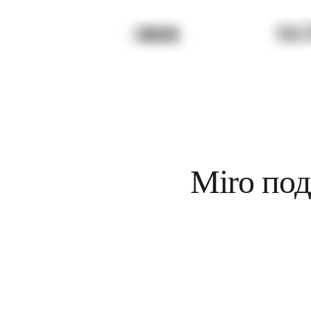
Трансформация способов работы
Цифровое взаимодействие сотрудников
Дизайн взаимодействия с пользователями и о
Облачная трансформация
Ресурсы
Обучение
Истории пользователей
Academy
Вебинары
Обучение Reforge
Сообщество и поддержка
Центр поддержки
События
Сообщество
Miro под
Блог
Партнеры и услуги
Профессиональные сервисы Miro
Партнеры по решениям
Тарифы