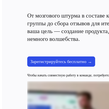
TalkTrack
Таблицы
Docs
От мозгового штурма в составе 
Слайды
Кейсы
группы до сбора отзывов для ите
Избранное
ваша цель — создание продукта, 
Изучите руководства по ИИ
Обзор Miroverse
немного волшебства.
Общее
Диаграммы
Workshops
Мозговой штурм
Ментальные карты
Концептуальные карты
Зарегистрируйтесь бесплатно →
Блок-схемы
Специализированное
Дорожные карты
Чтобы начать совместную работу в команде, потребует
Карты процессов
Техническое проектирование и документация
Прототипы и вайрфреймы
Составление карты пути клиента
Исследовательский синтез
Design Workshops
Planning & Delivery
Планирование целей