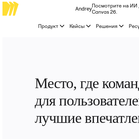
Посмотрите на ИИ 
Andrey
Продукт
Canvas 26.
Избранное
Intelligent Canvas™
Продукт
Кейсы
Решения
Рес
Flows
Прототипы и вайрфреймы
Engage
Платформа
Обзор ИИ
AI Workflows
Коннекторы
Сервер MCP
Изучите руководства по ИИ
Сервер MCP
Место, где коман
Планы проектов
Интеграции
Безопасность
для пользователе
Enterprise Guard
Платформа разработки
Загрузить приложения
лучшие впечатле
Форматы
Доска
Диаграммы
Канбан
Временные шкалы