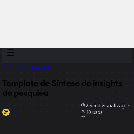
Discover
Por time
Por tamanho
Todos os templates
Template de Síntese de insights
de pesquisa
2,5 mil
visualizações
40
usos
Miro
3
curtidas
Usar template