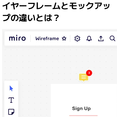
イヤーフレームとモックアッ
業界別
デジタル
プの違いとは？
専門サービス
製造
小売
金融サービス
製薬とライフサイエンス
チーム別
プロダクト管理
デザインと UX
エンジニアリング
製品部門の統括と運営
業務運営
マーケティング
IT
戦略的イニシアティブ別
Product OS
AI トランスフォーメーション
働き方変革