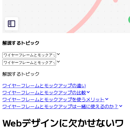
マインドマップ
コンセプトマップ
フローチャート
特定用途
ロードマップ策定
プロセスマップ作成
解説するトピック
技術設計・ドキュメント
プロトタイプとワイヤーフレーム
顧客ジャーニーマップ
リサーチ統合
Design Workshops
解説するトピック
Planning & Delivery
目標の策定
ワイヤーフレームとモックアップの違い
組織づくり
ワイヤーフレームとモックアップの比較
ソリューション
ワイヤーフレームとモックアップを使うメリット
企業規模別
ワイヤーフレームとモックアップは一緒に使えるのか？
エンタープライズ
中小企業
Webデザインに欠かせないワ
ベンチャー