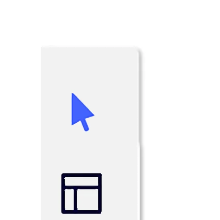
マインドマップ
コンセプトマップ
フローチャート
特定用途
ロードマップ策定
プロセスマップ作成
技術設計・ドキュメント
プロトタイプとワイヤーフレーム
顧客ジャーニーマップ
リサーチ統合
Design Workshops
Planning & Delivery
目標の策定
組織づくり
ソリューション
企業規模別
エンタープライズ
中小企業
ベンチャー