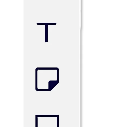
業界別
デジタル
専門サービス
製造
小売
金融サービス
製薬とライフサイエンス
チーム別
プロダクト管理
デザインと UX
エンジニアリング
製品部門の統括と運営
業務運営
マーケティング
IT
戦略的イニシアティブ別
Product OS
AI トランスフォーメーション
働き方変革