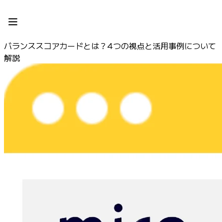
プロダクト
注目アイテム
インテリジェント キャンバス
バランススコアカードとは？4つの視点と活用事例について
フロー
解説
プロトタイプとワイヤーフレーム
Engage
プラットフォーム
AI 概要
AI Workflows
コネクター
MCP サーバー
AI プレイブックを見る
MCP サーバー
ブループリント
インテグレーション
セキュリティー
Enterprise Guard
開発者プラットフォーム