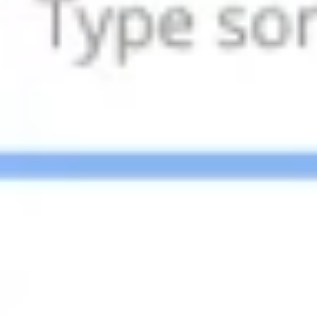
Wireframing et prototypage