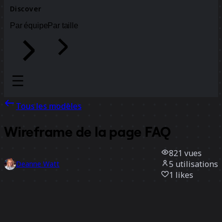
Discover
Par équipe
Par taille
Tous les modèles
Wireframe de la page FAQ
821
vues
5
utilisations
Deanne Watt
1
likes
Utiliser ce modèle