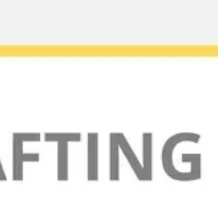
Miroverse
Vorlagen
Für dich
Mit KI beschleunigt
Nach Einsatzbereich