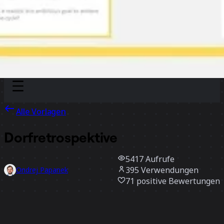
Discover
Nach Team
Nach Größe
Alle Vorlagen
Dorfretrospektive
5417
Aufrufe
395
Verwendungen
Ondrej Papanek
71
positive Bewertungen
Vorlage verwenden