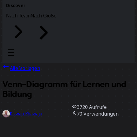
Discover
Nach Team
Nach Größe
Alle Vorlagen
Venn-Diagramm für Lernen und
Bildung
3720
Aufrufe
70
Verwendungen
Rizwan Khawaja
22
positive Bewertungen
Vorlage verwenden