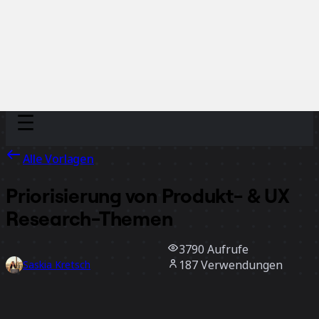
Discover
Nach Team
Nach Größe
Alle Vorlagen
Priorisierung von Produkt- & UX
Research-Themen
3790
Aufrufe
187
Verwendungen
Saskia Kretsch
58
positive Bewertungen
Vorlage verwenden