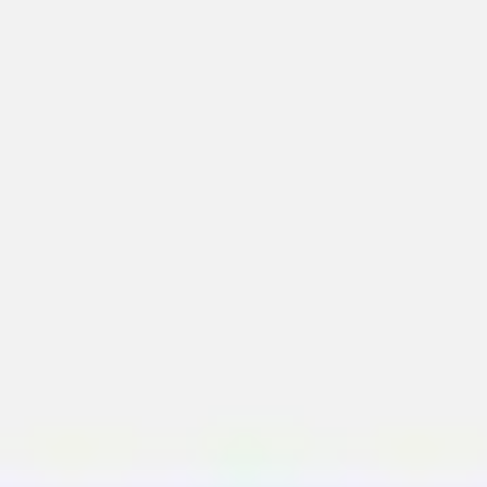
Miroverse
Vorlagen
Für dich
Mit KI beschleunigt
Nach Einsatzbereich