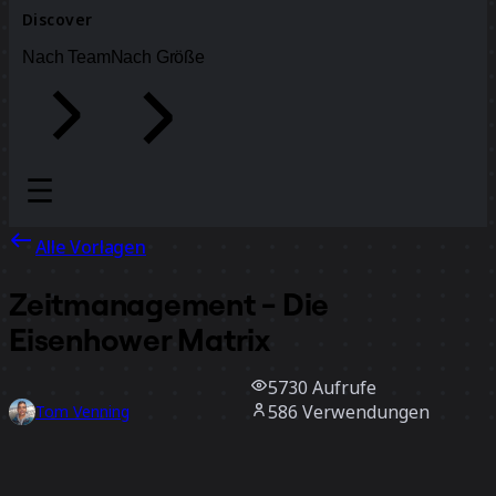
Discover
Nach Team
Nach Größe
Alle Vorlagen
Zeitmanagement - Die
Eisenhower Matrix
5730
Aufrufe
586
Verwendungen
Tom Venning
197
positive Bewertungen
Vorlage verwenden