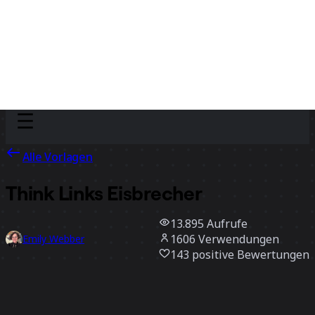
Discover
Nach Team
Nach Größe
Alle Vorlagen
Think Links Eisbrecher
13.895
Aufrufe
1606
Verwendungen
Emily Webber
143
positive Bewertungen
Vorlage verwenden