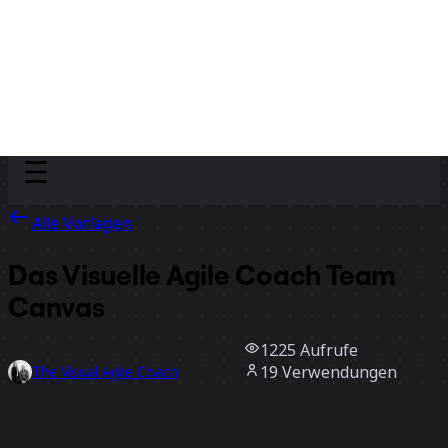
Discover
Nach Team
Nach Größe
Alle Vorlagen
Das Visuelle Agile Coach Team
Canvas
1225
Aufrufe
19
Verwendungen
The Visual Agile Coach
5
positive Bewertungen
Vorlage verwenden