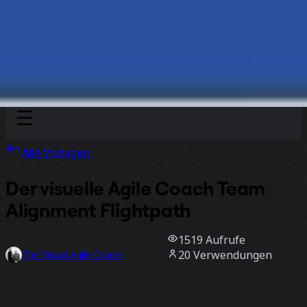
Discover
Nach Team
Nach Größe
Alle Vorlagen
Der visuelle Agile Coach Team
Alignment Flightpath
1519
Aufrufe
20
Verwendungen
The Visual Agile Coach
6
positive Bewertungen
Vorlage verwenden