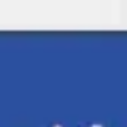
Miroverse
Vorlagen
Für dich
Mit KI beschleunigt
Nach Einsatzbereich