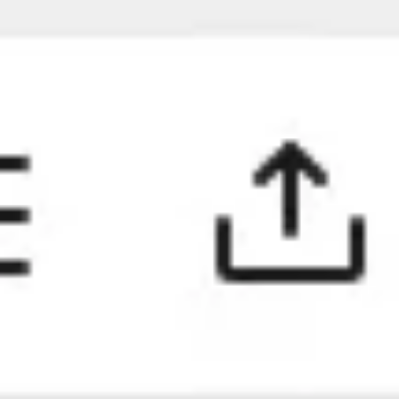
Miroverse
Vorlagen
Für dich
Mit KI beschleunigt
Nach Einsatzbereich