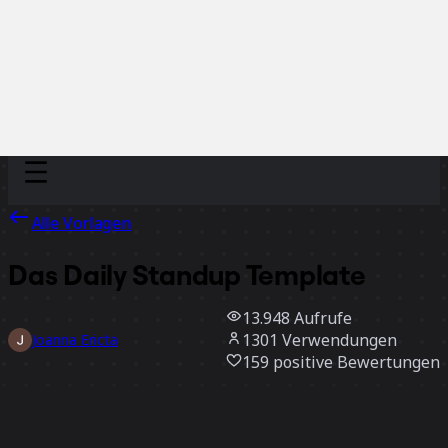
Discover
Nach Team
Nach Größe
Alle Vorlagen
Das Daily Standup Template
13.948
Aufrufe
1301
Verwendungen
Joanna Ericta
159
positive Bewertungen
Vorlage verwenden