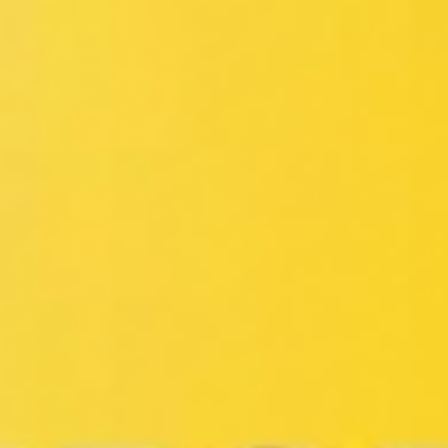
Miroverse
Vorlagen
Für dich
Mit KI beschleunigt
Nach Einsatzbereich