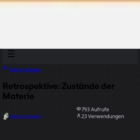
Discover
Nach Team
Nach Größe
Alle Vorlagen
Retrospektive: Zustände der
Materie
793
Aufrufe
23
Verwendungen
Marie Al-Bayati
2
positive Bewertungen
Vorlage verwenden