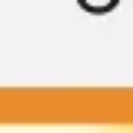
Miroverse
Vorlagen
Für dich
Mit KI beschleunigt
Nach Einsatzbereich