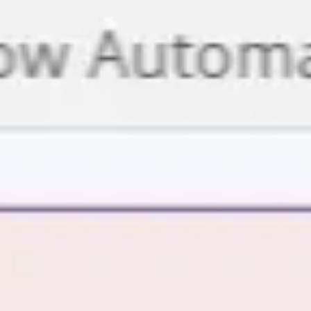
Miroverse
Vorlagen
Für dich
Mit KI beschleunigt
Nach Einsatzbereich