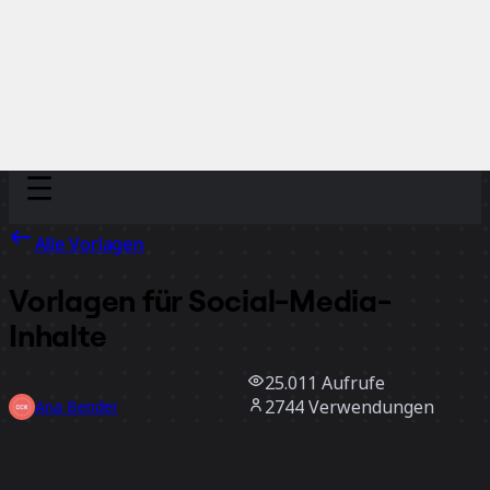
Discover
Nach Team
Nach Größe
Alle Vorlagen
Vorlagen für Social-Media-
Inhalte
25.011
Aufrufe
2744
Verwendungen
Ana Bender
905
positive Bewertungen
Vorlage verwenden