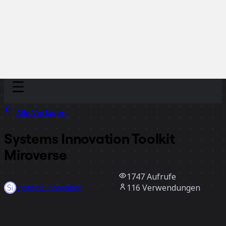
Discover
Nach Team
Nach Größe
Alle Vorlagen
Systems Innovation Toolkit
Miroverse
1747
Aufrufe
116
Verwendungen
Systems Innovation
23
positive Bewertungen
Vorlage verwenden