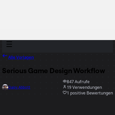
Discover
Nach Team
Nach Größe
Alle Vorlagen
Serious Game Design Workflow
847
Aufrufe
19
Verwendungen
Daisy Abbott
1
positive Bewertungen
Vorlage verwenden