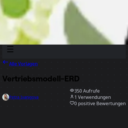
Discover
Nach Team
Nach Größe
Alle Vorlagen
Vertriebsmodell-ERD
350
Aufrufe
1
Verwendungen
Petra Ivanigova
0
positive Bewertungen
Vorlage verwenden