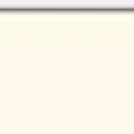
Miroverse
Vorlagen
Für dich
Mit KI beschleunigt
Nach Einsatzbereich