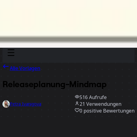
Discover
Nach Team
Nach Größe
Alle Vorlagen
Releaseplanung-Mindmap
516
Aufrufe
21
Verwendungen
Petra Ivanigova
0
positive Bewertungen
Vorlage verwenden