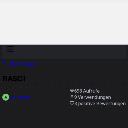
Discover
Nach Team
Nach Größe
Alle Vorlagen
RASCI
698
Aufrufe
9
Verwendungen
anish bhatt
3
positive Bewertungen
Vorlage verwenden