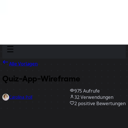
Discover
Nach Team
Nach Größe
Alle Vorlagen
Quiz-App-Wireframe
975
Aufrufe
32
Verwendungen
Carolina Poll
2
positive Bewertungen
Vorlage verwenden