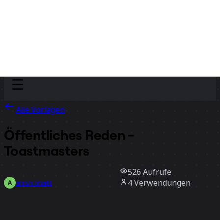
Discover
Nach Team
Nach Größe
Alle Vorlagen
Öffentliches Reden -
Toastmasters
526
Aufrufe
4
Verwendungen
anish bhatt
0
positive Bewertungen
Vorlage verwenden