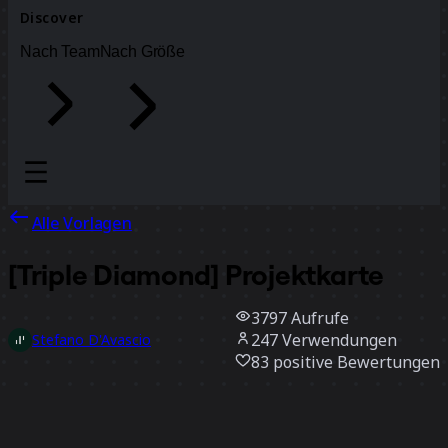
Discover
Nach Team
Nach Größe
Alle Vorlagen
[Triple Diamond] Projektkarte
3797
Aufrufe
247
Verwendungen
Stefano D'Avascio
83
positive Bewertungen
Vorlage verwenden