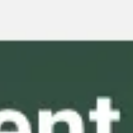
Miroverse
Vorlagen
Für dich
Mit KI beschleunigt
Nach Einsatzbereich