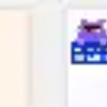
Miroverse
Vorlagen
Für dich
Mit KI beschleunigt
Nach Einsatzbereich