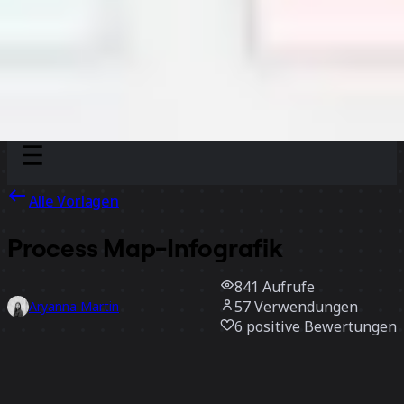
Discover
Nach Team
Nach Größe
Alle Vorlagen
Process Map-Infografik
841
Aufrufe
57
Verwendungen
Aryanna Martin
6
positive Bewertungen
Vorlage verwenden