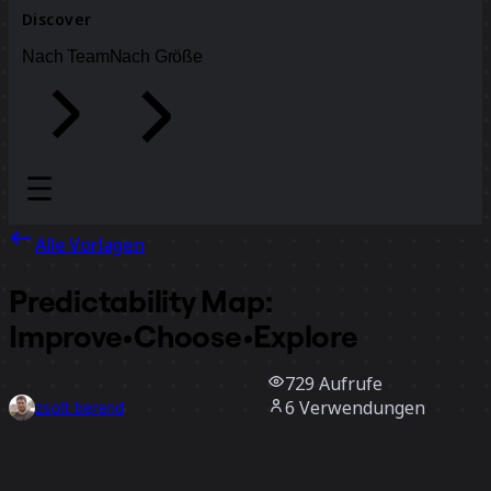
Discover
Nach Team
Nach Größe
Alle Vorlagen
Predictability Map:
Improve•Choose•Explore
729
Aufrufe
6
Verwendungen
zsolt berend
0
positive Bewertungen
Vorlage verwenden