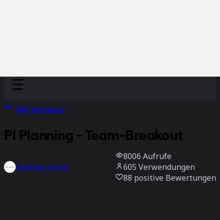
Discover
Nach Team
Nach Größe
Alle Vorlagen
PI Planning - Team-Breakout
8006
Aufrufe
605
Verwendungen
flowedoo GmbH
88
positive Bewertungen
Vorlage verwenden