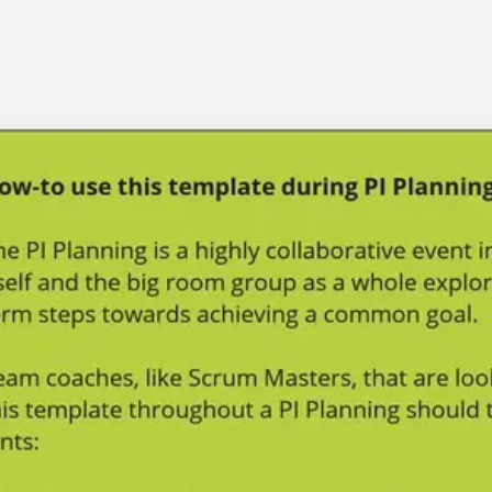
Miroverse
Vorlagen
Für dich
Mit KI beschleunigt
Nach Einsatzbereich