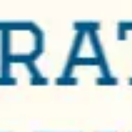
Miroverse
Vorlagen
Für dich
Mit KI beschleunigt
Nach Einsatzbereich