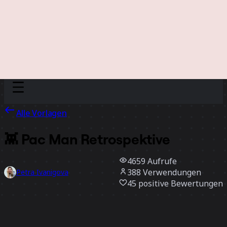
Discover
Nach Team
Nach Größe
Alle Vorlagen
👾 Pac Man Retrospektive
4659
Aufrufe
388
Verwendungen
Petra Ivanigova
45
positive Bewertungen
Vorlage verwenden