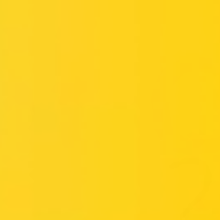
Miroverse
Vorlagen
Für dich
Mit KI beschleunigt
Nach Einsatzbereich