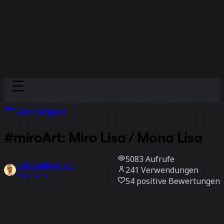
Discover
Nach Team
Nach Größe
Alle Vorlagen
#miroArt: Miro Lisa / Mona Lisa
5083
Aufrufe
Said Saddouk, the
241
Verwendungen
Facilitainer
54
positive Bewertungen
Vorlage verwenden