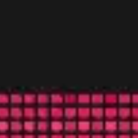
Miroverse
Vorlagen
Für dich
Mit KI beschleunigt
Nach Einsatzbereich