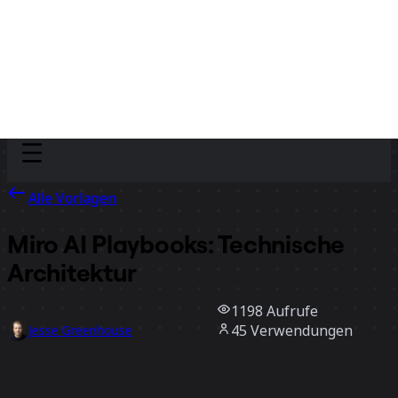
Discover
Nach Team
Nach Größe
Alle Vorlagen
Miro AI Playbooks: Technische
Architektur
1198
Aufrufe
45
Verwendungen
Jesse Greenhouse
1
positive Bewertungen
Vorlage verwenden