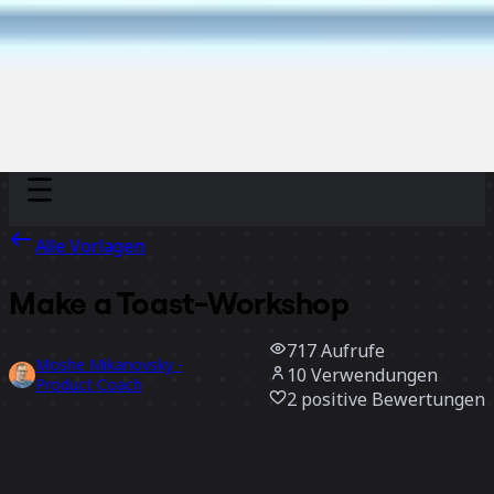
Discover
Nach Team
Nach Größe
Alle Vorlagen
Make a Toast-Workshop
717
Aufrufe
Moshe Mikanovsky -
10
Verwendungen
Product Coach
2
positive Bewertungen
Vorlage verwenden