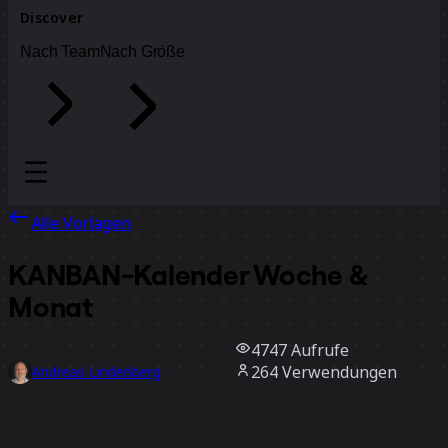
Discover
Nach Team
Nach Größe
Alle Vorlagen
KANBAN-Kalender Woche &
Monat
4747
Aufrufe
264
Verwendungen
Andreas Lindenberg
57
positive Bewertungen
Vorlage verwenden