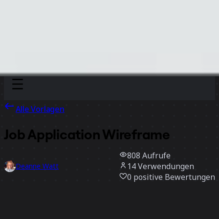
Discover
Nach Team
Nach Größe
Alle Vorlagen
Job Application Wireframe
808
Aufrufe
14
Verwendungen
Deanne Watt
0
positive Bewertungen
Vorlage verwenden