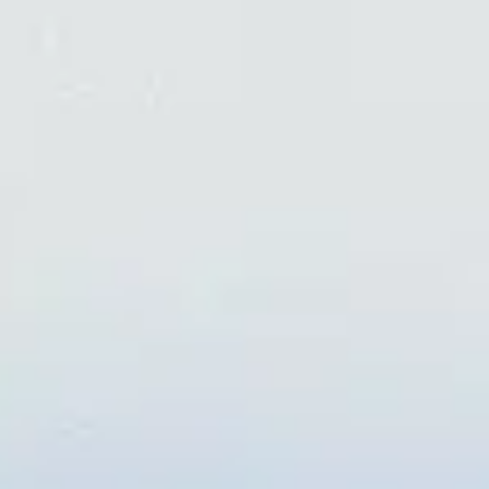
Miroverse
Vorlagen
Für dich
Mit KI beschleunigt
Nach Einsatzbereich