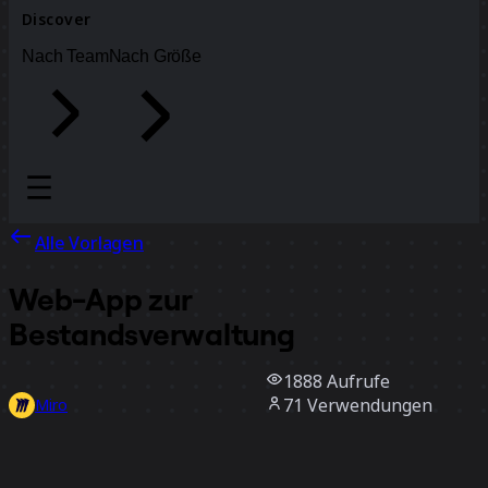
Discover
Nach Team
Nach Größe
Alle Vorlagen
Web-App zur
Bestandsverwaltung
1888
Aufrufe
71
Verwendungen
Miro
0
positive Bewertungen
Vorlage verwenden