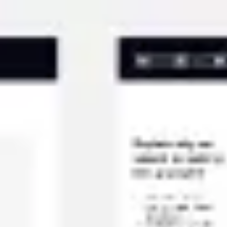
Miroverse
Vorlagen
Für dich
Mit KI beschleunigt
Nach Einsatzbereich