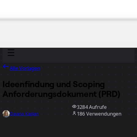
Discover
Nach Team
Nach Größe
Alle Vorlagen
Ideenfindung und Scoping
Anforderungsdokument (PRD)
3284
Aufrufe
186
Verwendungen
Daiana Kaplan
30
positive Bewertungen
Vorlage verwenden