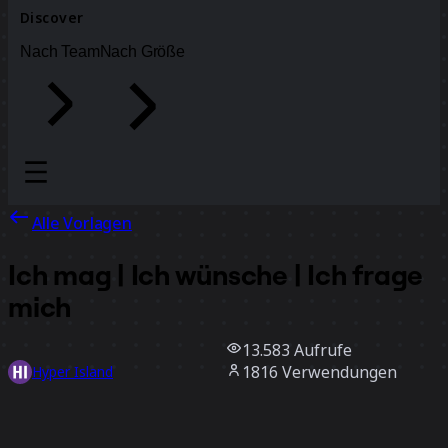
Discover
Nach Team
Nach Größe
Alle Vorlagen
Ich mag | Ich wünsche | Ich frage
mich
13.583
Aufrufe
1816
Verwendungen
Hyper Island
119
positive Bewertungen
Vorlage verwenden