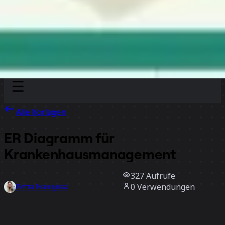
Discover
Nach Team
Nach Größe
Alle Vorlagen
ER Diagramm für
Krankenhausmanagement
327
Aufrufe
0
Verwendungen
Petra Ivanigova
0
positive Bewertungen
Vorlage verwenden