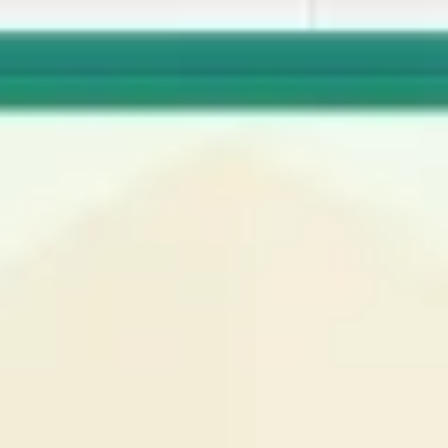
Miroverse
Vorlagen
Für dich
Mit KI beschleunigt
Nach Einsatzbereich