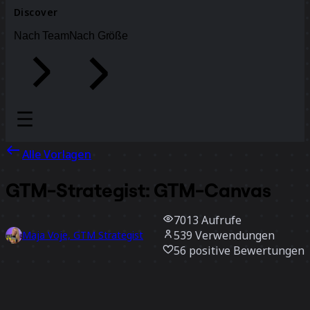
Discover
Nach Team
Nach Größe
Alle Vorlagen
GTM-Strategist: GTM-Canvas
7013
Aufrufe
539
Verwendungen
Maja Voje, GTM Strategist
56
positive Bewertungen
Vorlage verwenden